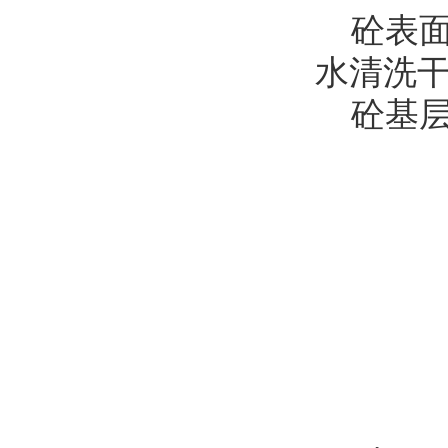
砼表面
水清洗
砼基层