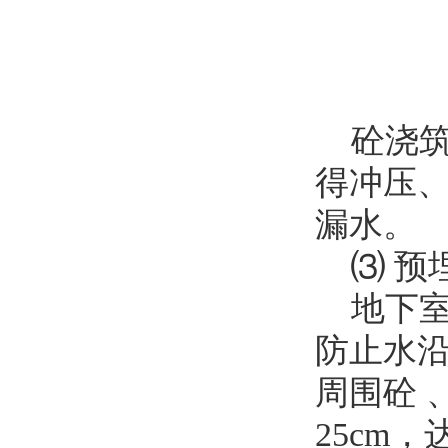
砼浇筑
得冲压
漏水。
⑶ 预
地下室
防止水
周围砼 
25cm