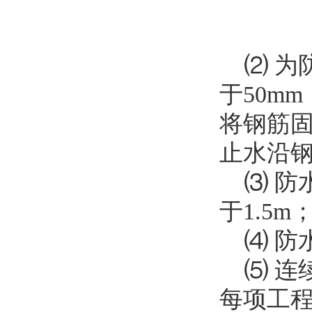
⑵ 为
于50m
将钢筋
止水沿
⑶ 防
于1.5m
⑷ 防
⑸ 连续
每项工程