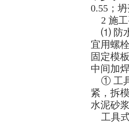
0.55；
2 施工
⑴ 防
宜用螺
固定模
中间加
① 工
紧，拆
水泥砂
工具式