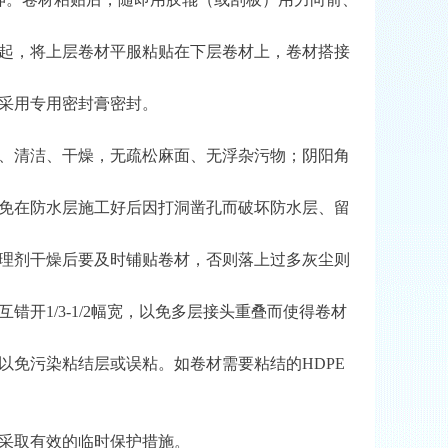
起，将上层卷材平服粘贴在下层卷材上，卷材搭接
采用专用密封膏密封。
、清洁、干燥，无疏松麻面、无浮杂污物；阴阳角
免在防水层施工好后因打洞凿孔而破坏防水层、留
理剂干燥后要及时铺贴卷材，否则落上过多灰尘则
互错开
1/3-1/2
幅宽，以免多层接头重叠而使得卷材
以免污染粘结层或误粘。如卷材需要粘结的
HDPE
采取有效的临时保护措施。