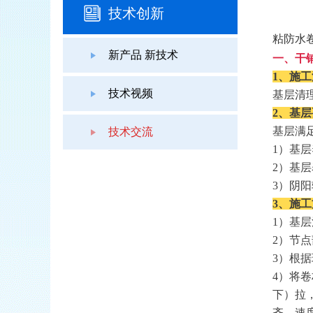
技术创新
粘防水
新产品 新技术
一、干
1
、施工
技术视频
基层清
2、基
基层满
技术交流
1
）基层
2
）基层
3
）阴阳
3、施
1
）基层
2
）节点
3
）根据
4
）将卷
下）拉
齐，速