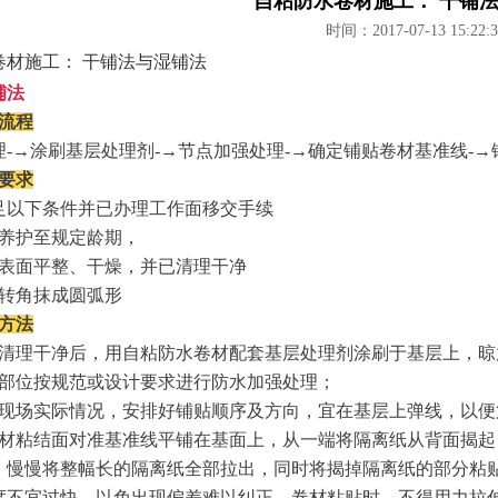
自粘防水卷材施工： 干铺
时间：2017-07-13 15:22:3
卷材施工： 干铺法与湿铺法
铺法
流程
理
-
→涂刷基层处理剂
-
→节点加强处理
-
→确定铺贴卷材基准线
-
→
层要求
足以下条件并已办理工作面移交手续
养护至规定龄期，
表面平整、干燥，并已清理干净
转角抹成圆弧形
工方法
清理干净后，用自粘防水卷材配套基层处理剂涂刷于基层上，晾
部位按规范或设计要求进行防水加强处理；
现场实际情况，安排好铺贴顺序及方向，宜在基层上弹线，以便
材粘结面对准基准线平铺在基面上，从一端将隔离纸从背面揭起
，慢慢将整幅长的隔离纸全部拉出，同时将揭掉隔离纸的部分粘
度不宜过快，以免出现偏差难以纠正。卷材粘贴时，不得用力拉