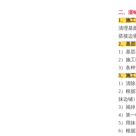
二、湿
1、施
清理基
搭接边
2、基
1
）基层
2
）施工
3
）各种
3、施
1
）清除
2
）根据
抹边铺
3
）揭掉
4
）第一
5
）用抹
6
）根据