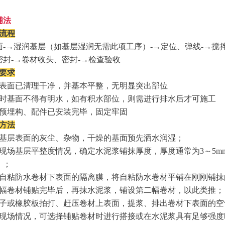
铺法
工流程
面
-
→湿润基层（如基层湿润无需此项工序）
-
→定位、弹线
-
→搅
密封
-
→卷材收头、密封
-
→检查验收
层要求
表面已清理干净，并基本平整，无明显突出部位
时基面不得有明水，如有积水部位，则需进行排水后才可施工
预埋构、配件已安装完毕，固定牢固
工方法
基层表面的灰尘、杂物，干燥的基面预先洒水润湿；
现场基层平整度情况，确定水泥浆铺抹厚度，厚度通常为
3
～
5m
）；
自粘防水卷材下表面的隔离膜，将自粘防水卷材平铺在刚刚铺抹
幅卷材铺贴完毕后，再抹水泥浆，铺设第二幅卷材，以此类推；
子或橡胶板拍打、赶压卷材上表面，提浆、排出卷材下表面的空
现场情况，可选择铺贴卷材时进行搭接或在水泥浆具有足够强度