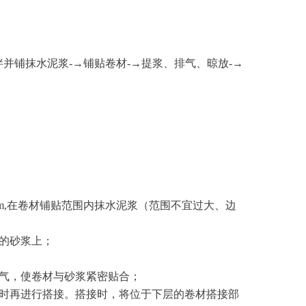
拌并铺抹水泥浆
-
→铺贴卷材
-
→提浆、排气、晾放
-
→
m,
在卷材铺贴范围内抹水泥浆（范围不宜过大、边
的砂浆上；
气，使卷材与砂浆紧密贴合；
时再进行搭接。搭接时，将位于下层的卷材搭接部