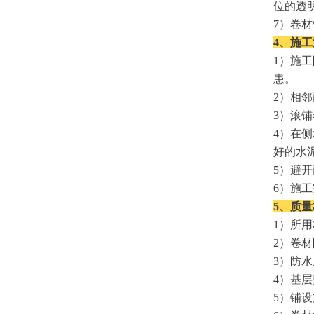
位的透
7
）卷材
4、施
1
）施工
患。
2
）相邻
3
）滚铺
4
）在侧
好的水
5
）避开
6
）施工
5、质
1
）所用
2
）卷材
3
）防水
4
）基层
5
）铺设