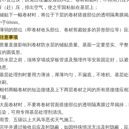
滚（赶）压，排出空气，使之牢固粘贴在基层上；
铺贴下一幅卷材时，将位于下层的卷材搭接部位的透明隔离膜揭
小于
60mm
。
薄弱的部位（即卷材收头部位、卷材剪裁较多的异形部位等）应
工注意事项
质量直接影响到卷材防水层的铺贴质量。基面一定要坚实、平整
直的圆弧形。
防水层之前，须将穿墙或穿板管道及预埋件等安装固定好，以避
隐患。
基层处理剂时要用力薄涂，厚薄均匀，不漏底，不堆积。基层处
涂刷。
相邻两幅卷材的短边接缝及上下两层卷材之间的所有搭接缝应相
平服。
大面卷材时，不要将卷材背面搭接部位的透明隔离膜过早揭掉，
污染，可用专用基层处理剂清洗。
雨雪、五级以上大风等恶劣天气施工。
完毕并通过验收后应及时隐蔽，如因特殊情况无法及时隐蔽，应