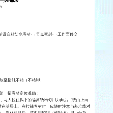
法与湿铺法
9
铺设自粘防水卷材
-
→节点密封
-
→工作面移交
放至指触不粘（不粘脚）；
第一幅卷材定位准确；
，两人拉住揭下的隔离纸均匀用力向后（或由上而
贴在基层上。在拉铺卷材时，应随时注意与基准线对
伸。卷材粘贴后，随即用胶辊（或刮板）用力向前、