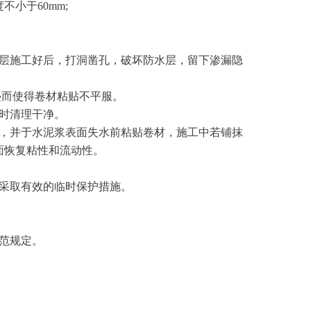
度不小于
60mm;
层施工好后，打洞凿孔，破坏防水层，留下渗漏隐
叠而使得卷材粘贴不平服。
时清理干净。
，并于水泥浆表面失水前粘贴卷材，施工中若铺抹
面恢复粘性和流动性。
采取有效的临时保护措施。
范规定。