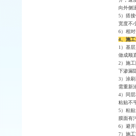
向外侧
5
）搭接
宽度不
6
）相对
4、施
1
）基层
做成顺
2
）施工
下渗漏
3
）涂刷
需重新
4
）同层
粘贴不
5
）粘贴
膜面有
6
）避开
7
）施工