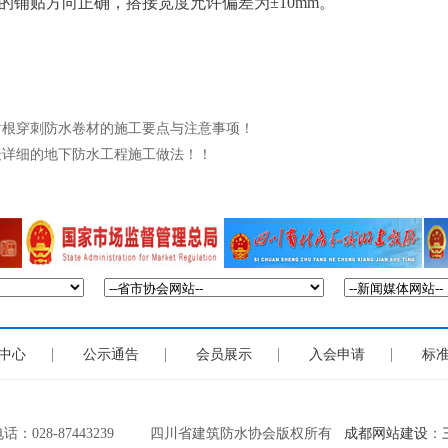
的铺贴方向正确，搭接宽度允许偏差为±
10mm
。
耐根穿刺防水卷材的施工要点与注意事项！
最详细的地下防水工程施工做法！！
|
|
|
|
中心
公示通告
会员展示
入会申请
标
话：028-87443239 四川省建筑防水协会版权所有
成都网站建设
：