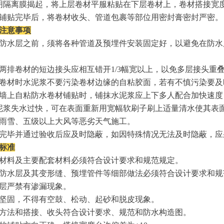
明隔离膜揭起，将上层卷材平服粘贴在下层卷材上，卷材搭接宽
铺贴完毕后，将卷材收头、管道包裹等部位用密封膏密封严密。
工注意事项
防水层之前，须将各种管道及预埋件安装固定好，以避免在防水
两排卷材的短边接头应相互错开
1/3
幅宽以上，以免多层接头重
卷材时水泥浆不要污染卷材边缘的自粘胶面，若有不慎污染要及
墙上自粘防水卷材铺贴时，铺抹水泥浆应上下多人配合加快速度
泥浆失水过快，可在表面重新用宽幅软刷子刷上适量清水使其表
雨雪、五级以上大风等恶劣天气施工。
完毕并通过验收后应及时隐蔽，如因特殊情况无法及时隐蔽，应
量标准
材料及主要配套材料必须符合设计要求和规范规定。
防水层及其变形缝、预埋管件等细部做法必须符合设计要求和规
层严禁有渗漏现象。
坚固，不得有空鼓、松动、起砂和脱皮现象。
方法和搭接、收头符合设计要求、规范和防水构造图。