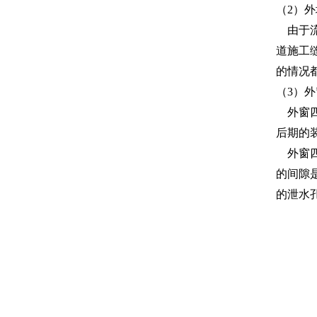
（2）
由于流
道施工
的情况
（3）
外窗四
后期的
外窗四
的间隙
的泄水