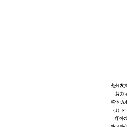
充分发
剪力墙
整体防
（1）
①外墙
外墙外