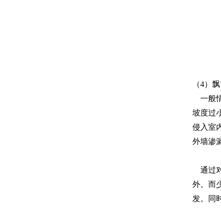
（4）
一般情
坡度过
侵入室
外墙渗
通过对
外。而
发。同