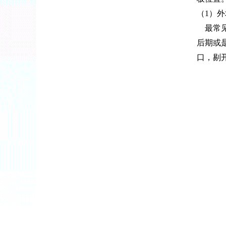
（1）
最常见
后期或
口，剔