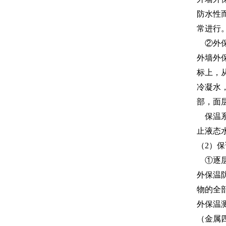
防水性
常进行
②外保
外墙外
标上，
冷凝水
部，面
保温系
止液态
（2）
①逐层
外保温
物的全
外保温
（金属